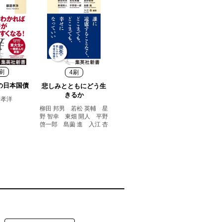
刷
4刷
の日本国債
悲しみとともにどう生
きるか
 孝洋
柳田 邦男 若松 英輔 星
野 智幸 東畑 開人 平野
啓一郎 島薗 進 入江 杏