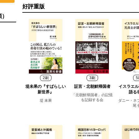
好評重版
順）
2刷
3刷
5
堤未果の『すばらしい
証言・北朝鮮帰国者
イスラエル
新世界』
語る
「北朝鮮帰国者」の記憶
を記録する会
堤 未果
ダニー・ネ
尾 