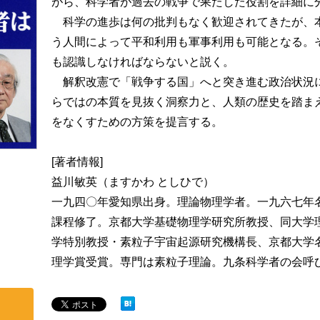
がら、科学者が過去の戦争で果たした役割を詳細に
科学の進歩は何の批判もなく歓迎されてきたが、
う人間によって平和利用も軍事利用も可能となる。
も認識しなければならないと説く。
解釈改憲で「戦争する国」へと突き進む政治状況
らではの本質を見抜く洞察力と、人類の歴史を踏ま
をなくすための方策を提言する。
[著者情報]
益川敏英（ますかわ としひで）
一九四〇年愛知県出身。理論物理学者。一九六七年
課程修了。京都大学基礎物理学研究所教授、同大学
学特別教授・素粒子宇宙起源研究機構長、京都大学
理学賞受賞。専門は素粒子理論。九条科学者の会呼