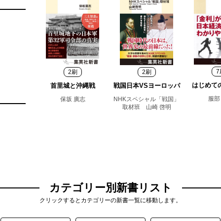
7
2刷
2刷
はじめて
首里城と沖縄戦
戦国日本VSヨーロッパ
服部
保坂 廣志
NHKスペシャル「戦国」
取材班 山崎 啓明
カテゴリー別新書リスト
クリックするとカテゴリーの新書一覧に移動します。