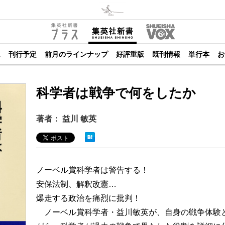
ム
刊行予定
前月のラインナップ
好評重版
既刊情報
単行本
お
科学者は戦争で何をしたか
著者： 益川 敏英
ノーベル賞科学者は警告する！
安保法制、解釈改憲…
爆走する政治を痛烈に批判！
ノーベル賞科学者・益川敏英が、自身の戦争体験