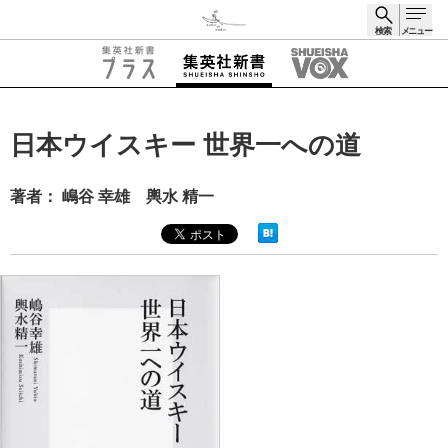
検索
メニュー
検索
日本ウイスキー 世界一への道
著者： 嶋谷 幸雄 輿水 精一