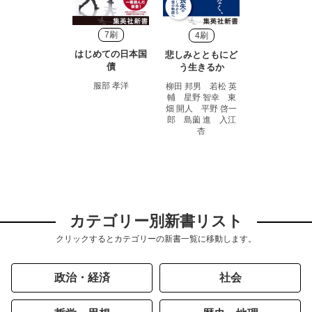
7刷
4刷
はじめての日本国
悲しみとともにど
債
う生きるか
服部 孝洋
柳田 邦男 若松 英
輔 星野 智幸 東
畑 開人 平野 啓一
郎 島薗 進 入江
杏
カテゴリー別新書リスト
クリックするとカテゴリーの新書一覧に移動します。
政治・経済
社会