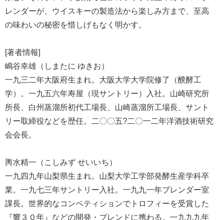
レンダーが、ウイスキーの製造法から楽しみ方まで、至高
の味わいの秘密を惜しげもなく明かす。
[著者情報]
嶋谷幸雄（しまたに ゆきお）
一九三二年大阪府生まれ。大阪大学大学院修了（醗酵工
学）。一九五六年寿屋（現サントリー）入社。山崎研究所
所長、白州蒸溜所初代工場長、山崎蒸溜所工場長、サント
リー取締役などを歴任。二〇〇五?二〇一二年洋酒技術研究
会会長。
輿水精一（こしみず せいいち）
一九四九年山梨県生まれ。山梨大学工学部発酵生産学科卒
業。一九七三年サントリー入社。一九九一年ブレンダー室
課長。世界的なコンペティションでトロフィーを受賞した
『響３０年』などの開発・ブレンドに携わる。一九九九年