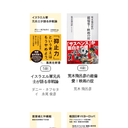
4刷
5刷
荒木飛呂彦の超偏
イスラエル軍元兵
愛！映画の掟
士が語る非戦論
荒木 飛呂彦
ダニー・ネフセタ
イ 永尾 俊彦