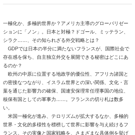
一極化か、多極的世界か？アメリカ主導のグローバリゼー
ションに「ノン」。日本と対極？ドゴール、ミッテラン、
シラク……、その知られざる外交戦略とは？
GDPでは日本の半分に満たないフランスが、国際社会で
存在感を保ち、自主独立外交を展開できる秘密はどこにあ
るのか？
欧州の中原に位置する地政学的優位性、アフリカ諸国と
の密接なつながり、イスラム世界との深い関係、文化・言
葉を通じた影響力の確保、国連安保理常任理事国の地位、
核保有国としての軍事力……。フランスの切り札は数多
い。
米国一極化が進み、テロリズムが拡大するなか、多極的
世界・文化的多様性を標榜して世界に影響を与え続けるフ
ランス。その実像と国家戦略を、さまざまな具体例を挙げ