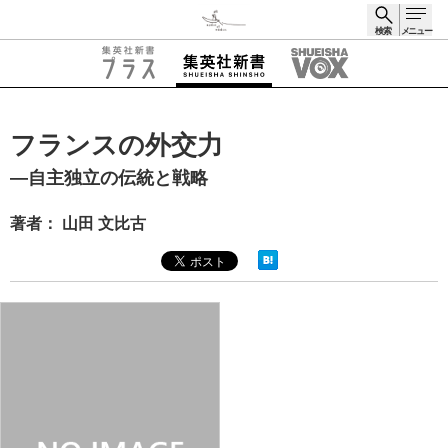
検索
メニュー
検索
フランスの外交力
―自主独立の伝統と戦略
著者： 山田 文比古