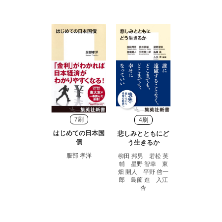
7刷
4刷
はじめての日本国
悲しみとともにど
債
う生きるか
服部 孝洋
柳田 邦男 若松 英
輔 星野 智幸 東
畑 開人 平野 啓一
郎 島薗 進 入江
杏