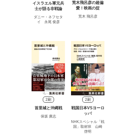
荒木飛呂彦の超偏
イスラエル軍元兵
愛！映画の掟
士が語る非戦論
荒木 飛呂彦
ダニー・ネフセタ
イ 永尾 俊彦
2刷
2刷
首里城と沖縄戦
戦国日本VSヨーロ
ッパ
保坂 廣志
NHKスペシャル「戦
国」取材班 山崎
啓明