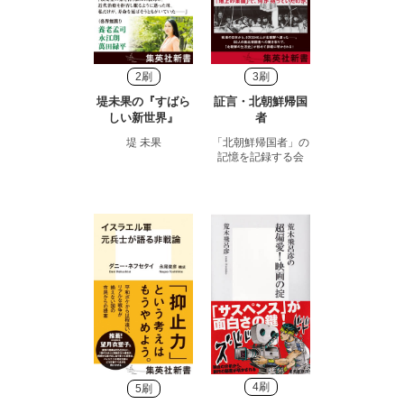
2刷
3刷
堤未果の『すばら
証言・北朝鮮帰国
しい新世界』
者
堤 未果
「北朝鮮帰国者」の
記憶を記録する会
4刷
5刷