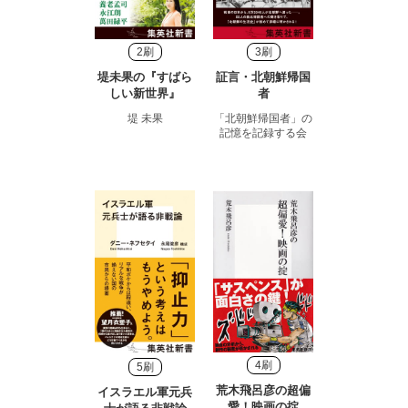
2刷
3刷
堤未果の『すばら
証言・北朝鮮帰国
しい新世界』
者
堤 未果
「北朝鮮帰国者」の
記憶を記録する会
4刷
5刷
荒木飛呂彦の超偏
イスラエル軍元兵
愛！映画の掟