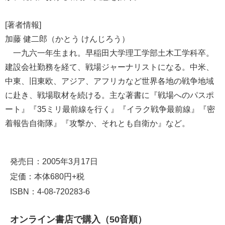
[著者情報]
加藤 健二郎（かとう けんじろう）
一九六一年生まれ。早稲田大学理工学部土木工学科卒。
建設会社勤務を経て、戦場ジャーナリストになる。中米、
中東、旧東欧、アジア、アフリカなど世界各地の戦争地域
に赴き、戦場取材を続ける。主な著書に『戦場へのパスポ
ート』『35ミリ最前線を行く』『イラク戦争最前線』『密
着報告自衛隊』『攻撃か、それとも自衛か』など。
発売日：2005年3月17日
定価：本体680円+税
ISBN：4-08-720283-6
オンライン書店で購入（50音順）