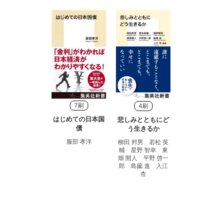
7刷
4刷
はじめての日本国
悲しみとともにど
債
う生きるか
服部 孝洋
柳田 邦男 若松 英
輔 星野 智幸 東
畑 開人 平野 啓一
郎 島薗 進 入江
杏