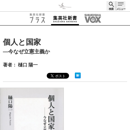
検索
メニュー
検索
個人と国家
―今なぜ立憲主義か
著者： 樋口 陽一