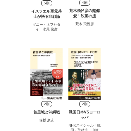
4刷
5刷
荒木飛呂彦の超偏
イスラエル軍元兵
愛！映画の掟
士が語る非戦論
荒木 飛呂彦
ダニー・ネフセタ
イ 永尾 俊彦
2刷
2刷
首里城と沖縄戦
戦国日本VSヨーロ
ッパ
保坂 廣志
NHKスペシャル「戦
国」取材班 山崎