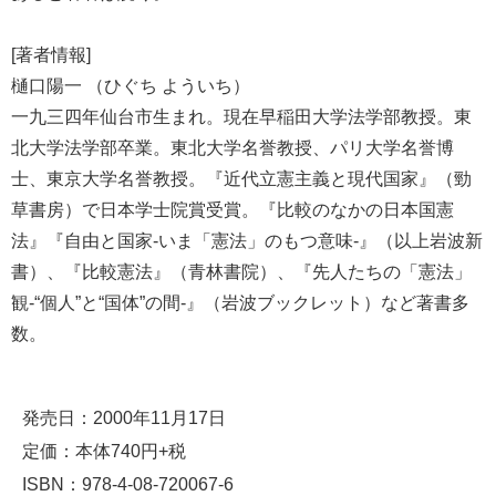
[著者情報]
樋口陽一 （ひぐち よういち）
一九三四年仙台市生まれ。現在早稲田大学法学部教授。東
北大学法学部卒業。東北大学名誉教授、パリ大学名誉博
士、東京大学名誉教授。『近代立憲主義と現代国家』（勁
草書房）で日本学士院賞受賞。『比較のなかの日本国憲
法』『自由と国家-いま「憲法」のもつ意味-』（以上岩波新
書）、『比較憲法』（青林書院）、『先人たちの「憲法」
観-“個人”と“国体”の間-』（岩波ブックレット）など著書多
数。
発売日：2000年11月17日
定価：本体740円+税
ISBN：978-4-08-720067-6