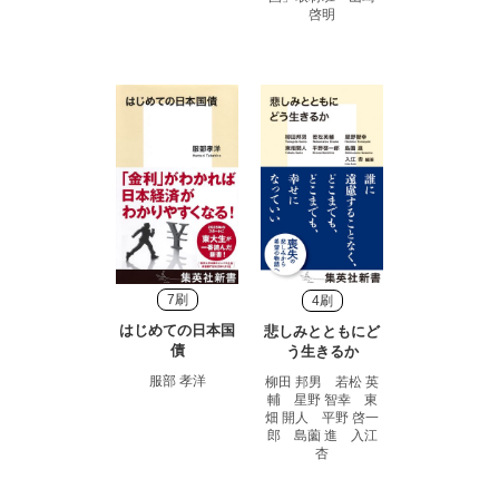
啓明
7刷
4刷
はじめての日本国
悲しみとともにど
債
う生きるか
服部 孝洋
柳田 邦男 若松 英
輔 星野 智幸 東
畑 開人 平野 啓一
郎 島薗 進 入江
杏