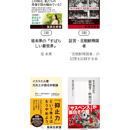
2刷
3刷
堤未果の『すばら
証言・北朝鮮帰国
しい新世界』
者
堤 未果
「北朝鮮帰国者」の
記憶を記録する会