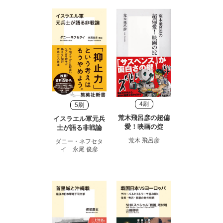
4刷
5刷
荒木飛呂彦の超偏
イスラエル軍元兵
愛！映画の掟
士が語る非戦論
荒木 飛呂彦
ダニー・ネフセタ
イ 永尾 俊彦