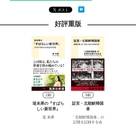
好評重版
2刷
3刷
堤未果の『すばら
証言・北朝鮮帰国
しい新世界』
者
堤 未果
「北朝鮮帰国者」の
記憶を記録する会