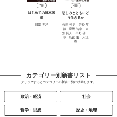
7刷
4刷
はじめての日本国
悲しみとともにど
債
う生きるか
服部 孝洋
柳田 邦男 若松 英
輔 星野 智幸 東
畑 開人 平野 啓一
郎 島薗 進 入江
杏
カテゴリー別新書リスト
クリックするとカテゴリーの新書一覧に移動します。
政治・経済
社会
哲学・思想
歴史・地理