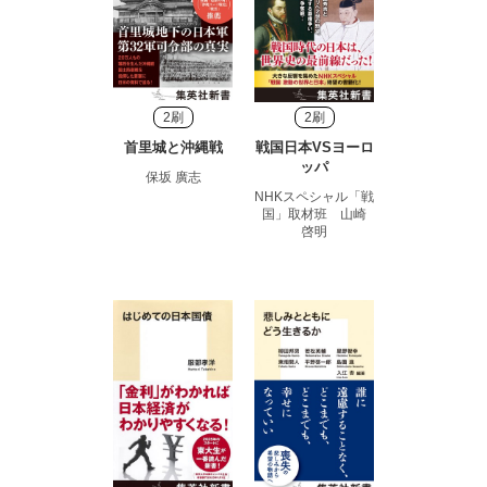
2刷
2刷
首里城と沖縄戦
戦国日本VSヨーロ
ッパ
保坂 廣志
NHKスペシャル「戦
国」取材班 山崎
啓明