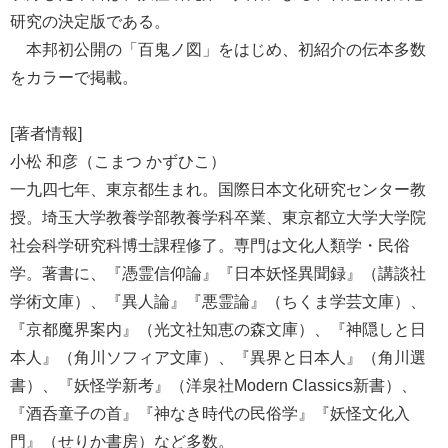
研究の決定版である。
本邦初公開の「百鬼ノ図」をはじめ、初紹介の伝本多数
をカラーで掲載。
[著者情報]
小松 和彦（こまつ かずひこ）
一九四七年、東京都生まれ。国際日本文化研究センター教
授。埼玉大学教養学部教養学科卒業、東京都立大学大学院
社会科学研究科博士課程修了。専門は文化人類学・民俗
学。著書に、『憑霊信仰論』『日本妖怪異聞録』（講談社
学術文庫）、『異人論』『悪霊論』（ちくま学芸文庫）、
『京都魔界案内』（光文社知恵の森文庫）、『神隠しと日
本人』（角川ソフィア文庫）、『異界と日本人』（角川選
書）、『妖怪学新考』（洋泉社Modern Classics新書）、
『酒呑童子の首』『神なき時代の民俗学』『妖怪文化入
門』（せりか書房）など多数。