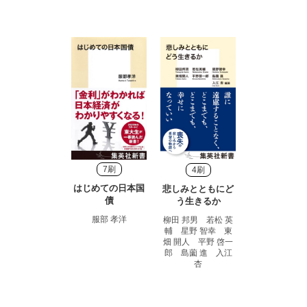
7刷
4刷
はじめての日本国
悲しみとともにど
債
う生きるか
服部 孝洋
柳田 邦男 若松 英
輔 星野 智幸 東
畑 開人 平野 啓一
郎 島薗 進 入江
杏