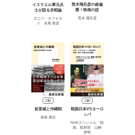
荒木飛呂彦の超偏
イスラエル軍元兵
愛！映画の掟
士が語る非戦論
荒木 飛呂彦
ダニー・ネフセタ
イ 永尾 俊彦
2刷
2刷
首里城と沖縄戦
戦国日本VSヨーロ
ッパ
保坂 廣志
NHKスペシャル「戦
国」取材班 山崎
啓明