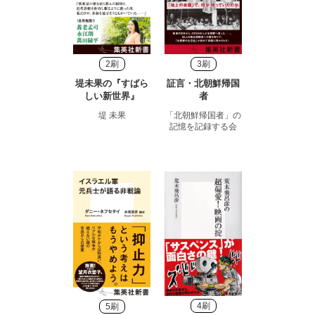
2刷
3刷
堤未果の『すばら
証言・北朝鮮帰国
しい新世界』
者
堤 未果
「北朝鮮帰国者」の
記憶を記録する会
4刷
5刷