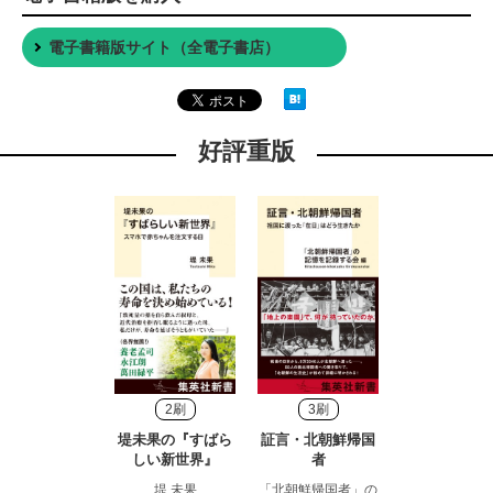
電子書籍版サイト（全電子書店）
好評重版
2刷
3刷
堤未果の『すばら
証言・北朝鮮帰国
しい新世界』
者
堤 未果
「北朝鮮帰国者」の