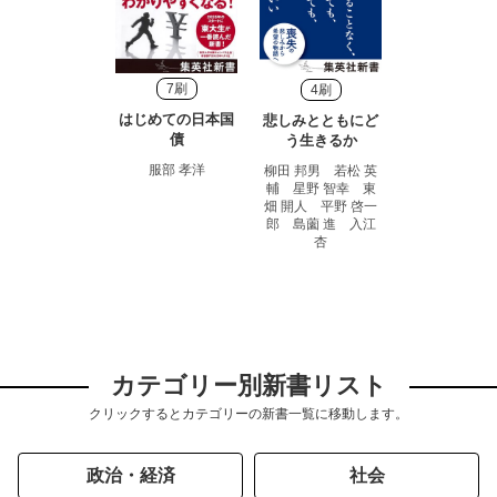
7刷
4刷
はじめての日本国
悲しみとともにど
債
う生きるか
服部 孝洋
柳田 邦男 若松 英
輔 星野 智幸 東
畑 開人 平野 啓一
郎 島薗 進 入江
杏
カテゴリー別新書リスト
クリックするとカテゴリーの新書一覧に移動します。
政治・経済
社会