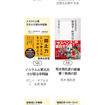
記憶を記録する会
4刷
5刷
荒木飛呂彦の超偏
イスラエル軍元兵
愛！映画の掟
士が語る非戦論
荒木 飛呂彦
ダニー・ネフセタ
イ 永尾 俊彦