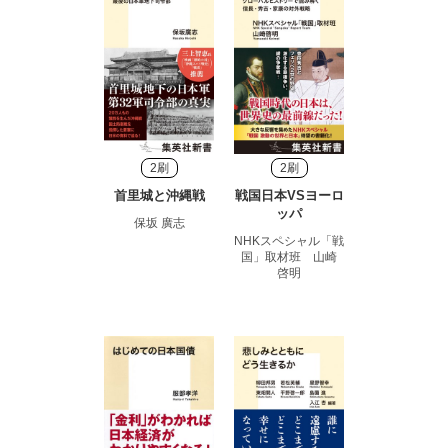
2刷
2刷
首里城と沖縄戦
戦国日本VSヨーロ
ッパ
保坂 廣志
NHKスペシャル「戦
国」取材班 山崎
啓明