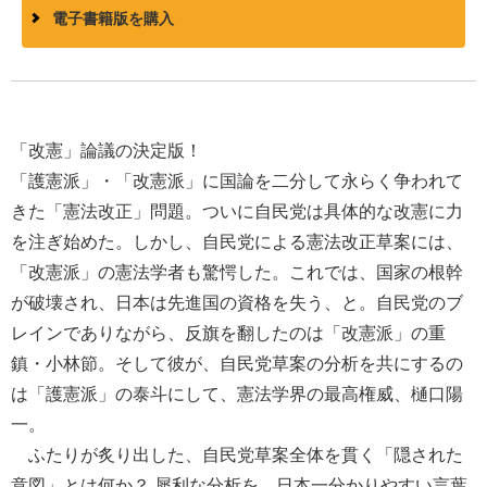
電子書籍版を購入
「改憲」論議の決定版！
「護憲派」・「改憲派」に国論を二分して永らく争われて
きた「憲法改正」問題。ついに自民党は具体的な改憲に力
を注ぎ始めた。しかし、自民党による憲法改正草案には、
「改憲派」の憲法学者も驚愕した。これでは、国家の根幹
が破壊され、日本は先進国の資格を失う、と。自民党のブ
レインでありながら、反旗を翻したのは「改憲派」の重
鎮・小林節。そして彼が、自民党草案の分析を共にするの
は「護憲派」の泰斗にして、憲法学界の最高権威、樋口陽
一。
ふたりが炙り出した、自民党草案全体を貫く「隠された
意図」とは何か？ 犀利な分析を、日本一分かりやすい言葉