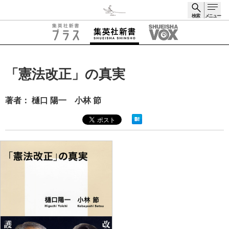
検索
メニュー
検索
「憲法改正」の真実
著者： 樋口 陽一 小林 節