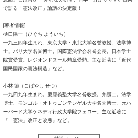
で語る「憲法改正」論議の決定版！
[著者情報]
樋口陽一（ひぐち よういち）
一九三四年生まれ。東京大学・東北大学名誉教授。法学博
士。パリ大学名誉博士。国際憲法学会名誉会長。日本学士
院賞受賞。レジオンドヌール勲章受勲。主な近著に『近代
国民国家の憲法構造』など。
小林 節（こばやし せつ）
一九四九年生まれ。慶應義塾大学名誉教授。弁護士。法学
博士、モンゴル・オトゥゴンテンゲル大学名誉博士。元ハ
ーバード大学ケネディ行政大学院フェロー。主な近著に
『「憲法」改正と改悪』など。