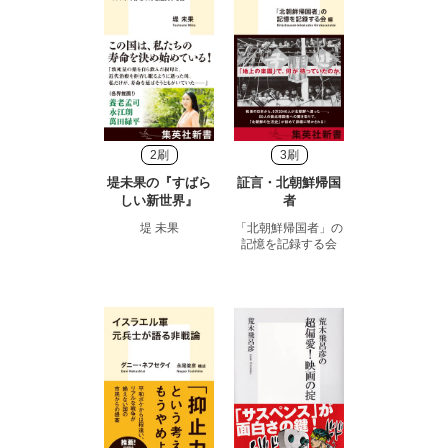
2刷
3刷
堤未果の『すばら
証言・北朝鮮帰国
しい新世界』
者
堤 未果
「北朝鮮帰国者」の
記憶を記録する会