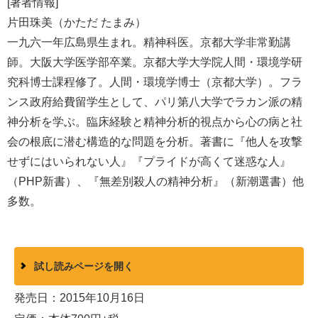
[著者情報]
片田珠美（かただ たまみ）
一九六一年広島県生まれ。精神科医。京都大学非常勤講
師。大阪大学医学部卒業。京都大学大学院人間・環境学研
究科博士課程修了。人間・環境学博士（京都大学）。フラ
ンス政府給費留学生として、パリ第八大学でラカン派の精
神分析を学ぶ。臨床経験と精神分析的視点から心の病と社
会の根底に潜む構造的な問題を分析。著書に『他人を攻撃
せずにはいられない人』『プライドが高くて迷惑な人』
（PHP新書）、『無差別殺人の精神分析』（新潮選書）他
多数。
試し読みページを開く
発売日：2015年10月16日