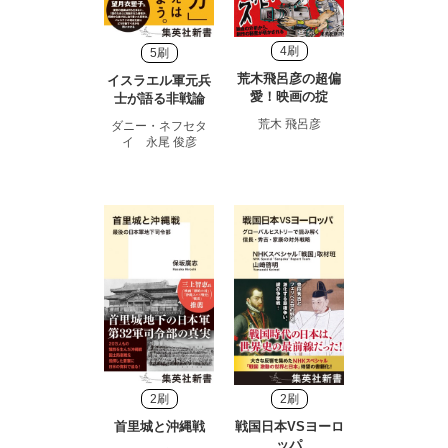
4刷
5刷
荒木飛呂彦の超偏
イスラエル軍元兵
愛！映画の掟
士が語る非戦論
荒木 飛呂彦
ダニー・ネフセタ
イ 永尾 俊彦
2刷
2刷
首里城と沖縄戦
戦国日本VSヨーロ
ッパ