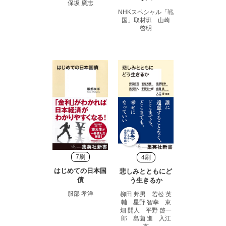
保坂 廣志
NHKスペシャル「戦
国」取材班 山崎
啓明
7刷
4刷
はじめての日本国
悲しみとともにど
債
う生きるか
服部 孝洋
柳田 邦男 若松 英
輔 星野 智幸 東
畑 開人 平野 啓一
郎 島薗 進 入江