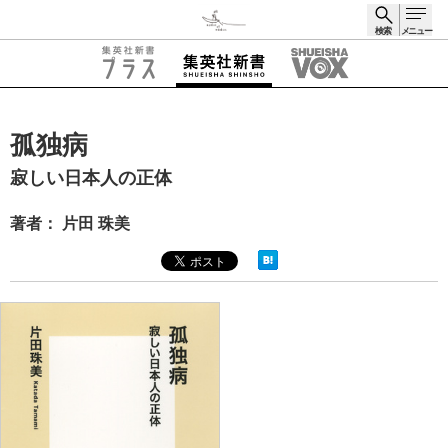
検索
メニュー
検索
孤独病
寂しい日本人の正体
著者： 片田 珠美