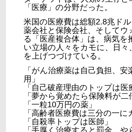
「医療」の分野だった。
米国の医療費は総額2.8兆ドル
薬会社と保険会社、そしてウ
る「医産複合体」は、病気を
い立場の人々をカモに、日々
を上げつづけている。
「がん治療薬は自己負担、安
用」
「自己破産理由のトップは医
「夢から覚めたら保険料が二
「一粒10万円の薬」
「高齢者医療費は三分の一に
「自殺率トップは医師」
「手厚く治療すると罰金、や