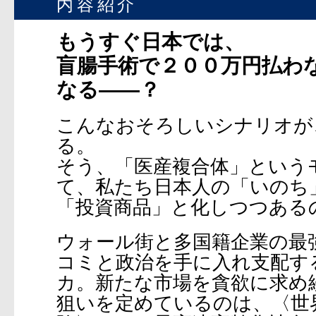
内容紹介
もうすぐ日本では、
盲腸手術で２００万円払わ
なる――？
こんなおそろしいシナリオが
る。
そう、「医産複合体」という
て、私たち日本人の「いのち
「投資商品」と化しつつある
ウォール街と多国籍企業の最
コミと政治を手に入れ支配す
カ。新たな市場を貪欲に求め
狙いを定めているのは、〈世