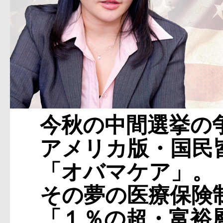
今秋の中間選挙の
アメリカ版・国民
「オバマケア」。
その夢の医療保険
「１％の超・富裕