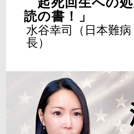
起死回生への処
読の書！」
水谷幸司（日本難病
長）