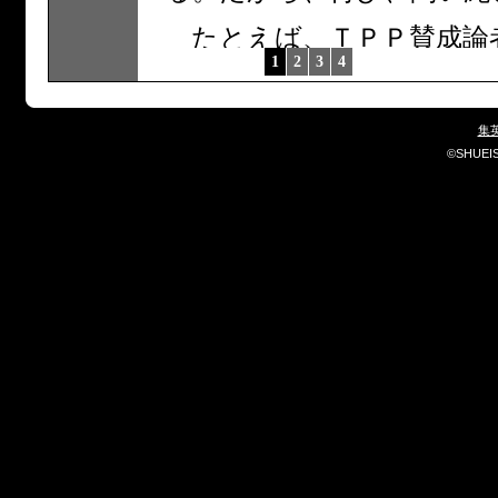
たとえば、ＴＰＰ賛成論者
1
2
3
4
に交渉に参加しなければ、
と主張してきた。しかし、2
した国は、ルール作りの余
集
©SHUEISHA
たにもかかわらず、彼らの
に参加すべきではない」と
かれなかった。
また、ＴＰＰ賛成論者た
易協定）を締結したことを
ば、韓国企業に対して不利
くなかった。だが、韓国企
トによるものであり、実際
韓国企業の競争力は大きく
のためのアメリカとの事前