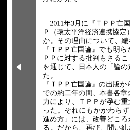
2011年3月に『ＴＰＰ
Ｐ（環太平洋経済連携協定
か。その理由について、編
『ＴＰＰ亡国論』でも明ら
ＰＰに対する批判もさるこ
を通じて、日本人の「論の
た。
『ＴＰＰ亡国論』の出版か
での約二年の間、本書各章
力により、ＴＰＰが孕む重
った。それにもかかわらず
進め方」には、改善どころ
る。だから、再び、問い糺