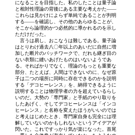
になることを目指した。私のしたことは量子論
と相対性理論の背後にある主要な考えかた――
これらは見かけによらず単純であることが判明
する――を確認し、その他のあらゆることが、
そこから論理的かつ必然的に導かれるのを示し
ただけだった。
言うは易し、おこなうは難しである。量子論
はとりわけ過去八〇年以上のあいだに自然に増
加した断片のパッチワークで、だれも継ぎ目の
ない衣類に縫いあげたものはいないようであ
る。そればかりでなく、理論のもっとも重要な
部分、たとえば、人間はできないのに、なぜ原
子は二つの場所に同時に存在できるのかを説明
する「デコヒーレンス」を、納得できるように
説明することは物理学者の力を超えているらし
いのだ。大勢の「専門家」と手紙のやり取りを
したあげく、そしてデコヒーレンスは「インコ
ヒーレンス」と名称を変えたほうがいいのでは
と考えはじめたとき、専門家自身も完全には理
解していないのかもしれないというアイデアが
閃いた。これですっかり気が楽になった。首尾