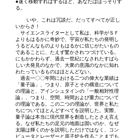
●速く移動すればするほど、あなたはほっそりす
る。
いや、これは冗談だ。だってすべてが正し
いからさ！
サイエンスライターとして私は、科学がＳＦ
よりもはるかに奇妙で、宇宙が私たちの発明し
うるどんなものよりもはるかに信じがたいもの
であることに、たえず驚かされつづけている。
にもかかわらず、過去一世紀になされたすばら
しい大発見のなかで、大衆の意識のなかに知れ
わたっているものはほとんどない。
過去一〇〇年間における二つの偉大な業績は
「量子論」、つまり、原子とその構造について
の理論と、アインシュタインの「一般相対性理
論」、つまり、空間、時間および重力について
の理論である。この二つの理論が、世界と私た
ちについてほとんどすべてを説明した。実際、
量子論は本当に現代世界を創造したとさえ言え
る。なぜ私たちの足元の地面は固いのか、なぜ
太陽は輝くのかを説明しただけではなく、コン
ピュータとレーザーと原子炉を作ることまでも