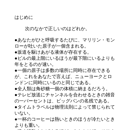
はじめに
次のなかで正しいのはどれか。
●あなたがひと呼吸するたびに、マリリン・モン
ローが吐いた原子が一個含まれる。
●坂道を駆けあがる液体が存在する。
●ビルの最上階にいるほうが最下階にいるよりも
年をとるのが速い。
●一個の原子は多数の場所に同時に存在できる
が、これをあなたで言えば、ニューヨークとロ
ンドンに同時にいるのと同じである。
●全人類は角砂糖一個の体積に納まるだろう。
●テレビ放送にチャンネルを合わせるときの雑音
の一パーセントは、ビッグバンの名残である。
●タイムトラベルは物理法則によって禁じられて
いない。
●一杯のコーヒーは熱いときのほうが冷たいとき
よりも重い。