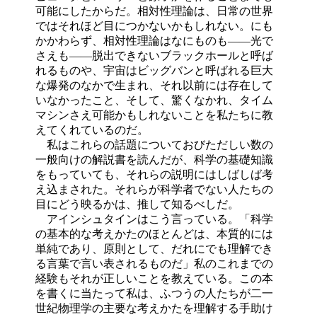
可能にしたからだ。相対性理論は、日常の世界
ではそれほど目につかないかもしれない。にも
かかわらず、相対性理論はなにものも――光で
さえも――脱出できないブラックホールと呼ば
れるものや、宇宙はビッグバンと呼ばれる巨大
な爆発のなかで生まれ、それ以前には存在して
いなかったこと、そして、驚くなかれ、タイム
マシンさえ可能かもしれないことを私たちに教
えてくれているのだ。
私はこれらの話題についておびただしい数の
一般向けの解説書を読んだが、科学の基礎知識
をもっていても、それらの説明にはしばしば考
え込まされた。それらが科学者でない人たちの
目にどう映るかは、推して知るべしだ。
アインシュタインはこう言っている。「科学
の基本的な考えかたのほとんどは、本質的には
単純であり、原則として、だれにでも理解でき
る言葉で言い表されるものだ」私のこれまでの
経験もそれが正しいことを教えている。この本
を書くに当たって私は、ふつうの人たちが二一
世紀物理学の主要な考えかたを理解する手助け